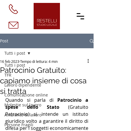
Post
Tutti i post
16 feb 2023
Tempo di lettura: 4 min
Tutti i post
Patrocinio Gratuito:
TFR
capiamo insieme di cosa
Lavoro dipendente
si tratta
Comunicazione online
Quando si parla di 
Patrocinio a 
Molestie sul lavoro
spese dello Stato 
(Gratuito 
Patrocinio) si intende un istituto 
Ambiente di lavoro
giuridico volto a garantire il diritto di 
Persone Fragili
difesa per i soggetti economicamente 