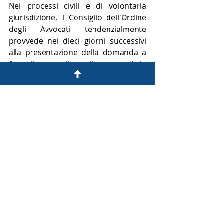
Nei processi civili e di volontaria 
giurisdizione, Il Consiglio dell'Ordine 
degli Avvocati tendenzialmente 
provvede nei dieci giorni successivi 
alla presentazione della domanda a 
formalizzare l’accoglimento della 
domanda, l’inammissibilità o il rigetto 
della stessa e trasmette 
successivamente copia del 
provvedimento.
Si ricorda che il provvedimento del 
COA è provvisorio: è il giudice che, nel 
merito, decreta l’ammissione 
confermando, modificando o 
revocando lo stesso provvedimento 
pronunciato dal Consiglio. 
Nei processi penali il termine per la 
decisione deve tenere conto anche 
delle risultanze del casellario 