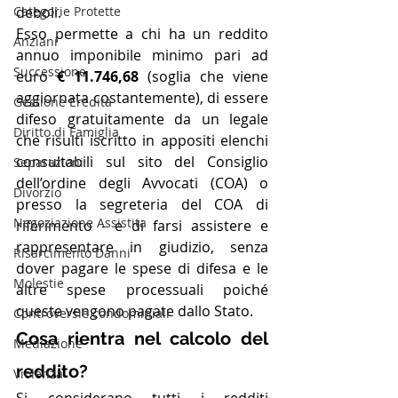
Categorie Protette
deboli. 
Esso permette a chi ha un reddito 
Anziani
annuo imponibile minimo pari ad 
Successione
euro 
€ 11.746,68
 (soglia che viene 
aggiornata costantemente), di essere 
Gestione Eredità
difeso gratuitamente da un legale  
Diritto di Famiglia
che risulti iscritto in appositi elenchi 
consultabili sul sito del Consiglio 
Separazioni
dell’ordine degli Avvocati (COA) o 
Divorzio
presso la segreteria del COA di 
Negoziazione Assistita
riferimento - e di farsi assistere e 
rappresentare in giudizio, senza 
Risarcimento Danni
dover pagare le spese di difesa e le 
Molestie
altre spese processuali poiché 
queste vengono pagate dallo Stato. 
Controversie condominiali
Cosa rientra nel calcolo del 
Mediazione
reddito?
Violenza