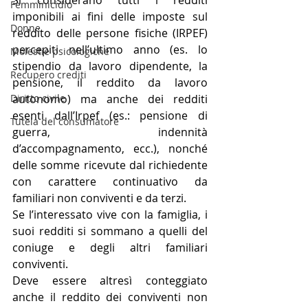
Si considerano tutti i redditi 
Femminicidio
imponibili ai fini delle imposte sul 
Donne
reddito delle persone fisiche (IRPEF) 
percepiti nell’ultimo anno (es. lo 
Molestie psicologiche
stipendio da lavoro dipendente, la 
Recupero crediti
pensione, il reddito da lavoro 
Diritto civile
autonomo) ma anche dei redditi 
esenti dall’Irpef (es.: pensione di 
Tutela del consumatore
guerra, indennità 
d’accompagnamento, ecc.), nonché 
delle somme ricevute dal richiedente 
con carattere continuativo da 
familiari non conviventi e da terzi. 
Se l’interessato vive con la famiglia, i 
suoi redditi si sommano a quelli del 
coniuge e degli altri familiari 
conviventi. 
Deve essere altresì conteggiato 
anche il reddito dei conviventi non 