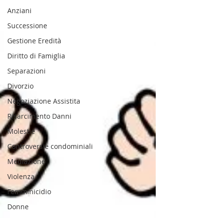
Anziani
Successione
Gestione Eredità
Diritto di Famiglia
Separazioni
Divorzio
Negoziazione Assistita
Risarcimento Danni
Molestie
Controversie condominiali
Mediazione
Violenza
Femminicidio
Donne