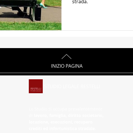
strada.
Molestie psicologiche
Recupero crediti
Diritto civ
INIZIO PAGINA
STUDIO LEGALE RESTELLI
Lo Studio si occupa prevalentemente
di
lavoro, famiglia, diritto societario,
locazione, esecuzioni, recupero
crediti ed infortunistica stradale.