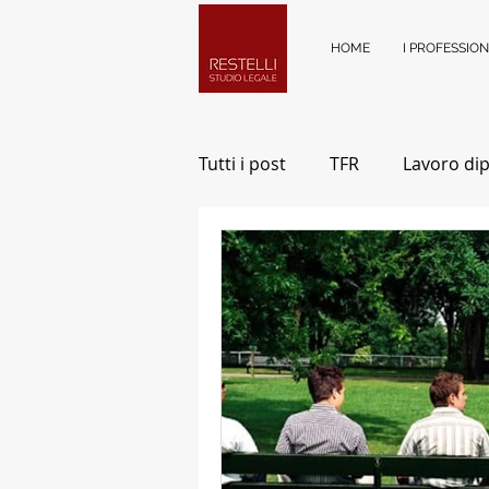
HOME
I PROFESSION
Tutti i post
TFR
Lavoro di
Ambiente di lavoro
Perso
Gestione Eredità
Diritto 
Risarcimento Danni
Mole