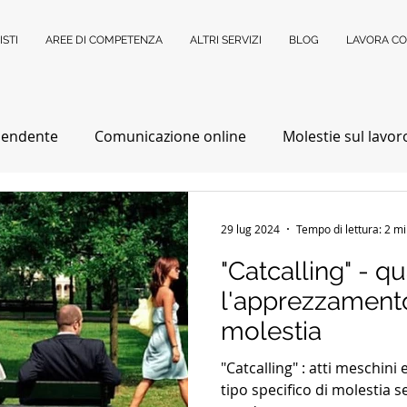
ISTI
AREE DI COMPETENZA
ALTRI SERVIZI
BLOG
LAVORA CO
pendente
Comunicazione online
Molestie sul lavor
ne Fragili
Categorie Protette
Anziani
Success
29 lug 2024
Tempo di lettura: 2 m
"Catcalling" - q
di Famiglia
Separazioni
Divorzio
Negoziazione 
l'apprezzament
molestia
stie
Controversie condominiali
Mediazione
V
"Catcalling" : atti meschini e vili che costituiscono un
tipo specifico di molestia s