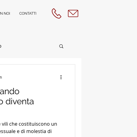
N NOI
CONTATTI
o
ione
in
uando
Assistita
o diventa
iolenza
essuale e di molestia di