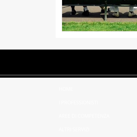
Femminicidio
Donne
Tutela del consumatore
HOME
I PROFESSIONISTI
AREE DI COMPETENZA
ALTRI SERVIZI