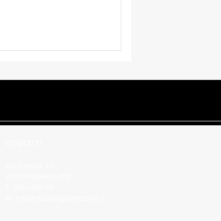
ile
CONTATTI
Via Roncalli 15
27029 Vigevano (PV)
T: 0381.691705
@:
info@studiolegalerestelli.it