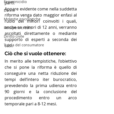
Femminicidio
parti.
Appare evidente come nella suddetta 
Donne
riforma venga dato maggior enfasi al 
Molestie psicologiche
ruolo dei minori coinvolti i quali, 
anche se minori di 12 anni, verranno 
Recupero crediti
ascoltati direttamente o mediante 
Diritto civile
supporto di esperti a seconda dei 
Tutela del consumatore
casi.
Ciò che si vuole ottenere:
In merito alle tempistiche, l’obiettivo 
che si pone la riforma è quello di 
conseguire una netta riduzione dei 
tempi dell’intero iter burocratico, 
prevedendo la prima udienza entro 
90 giorni e la conclusione del 
procedimento entro un arco 
temporale pari a 8-12 mesi.