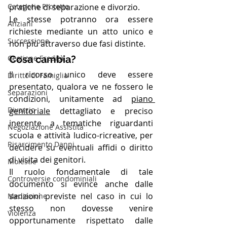
Categorie Protette
pratiche di separazione e divorzio.
Le stesse potranno ora essere 
Anziani
richieste mediante un atto unico e 
Successione
non più attraverso due fasi distinte. 
Gestione Eredità
Cosa cambia?
Il ricorso unico deve essere 
Diritto di Famiglia
presentato, qualora ve ne fossero le 
Separazioni
condizioni, unitamente ad 
piano 
Divorzio
genitoriale
 dettagliato e preciso 
inerente a tematiche riguardanti 
Negoziazione Assistita
scuola e attività ludico-ricreative, per 
Risarcimento Danni
decidere su eventuali affidi o diritto 
di visita dei genitori.
Molestie
Il ruolo fondamentale di tale 
Controversie condominiali
documento si evince anche dalle 
sanzioni previste nel caso in cui lo 
Mediazione
stesso non dovesse venire 
Violenza
opportunamente rispettato dalle 