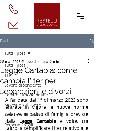
Post
Tutti i post
28 mar 2023
Tempo di lettura: 2 min
Tutti i post
Legge Cartabia: come
TFR
cambia l'iter per
Lavoro dipendente
separazioni e divorzi
Comunicazione online
A far data dal 1° di marzo 2023 sono 
Molestie sul lavoro
entrate in vigore le nuove norme 
relative al diritto di famiglia previste 
Ambiente di lavoro
dalla 
Legge Cartabia
 e volte, tra 
Persone Fragili
l’altro, a semplificare l’iter relativo alle 