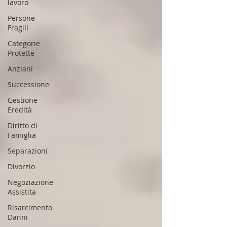
lavoro
Persone
Fragili
Categorie
Protette
Anziani
Successione
Gestione
Eredità
Diritto di
Famiglia
Separazioni
Divorzio
Negoziazione
Assistita
Risarcimento
Danni