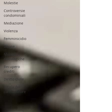
Molestie
Controversie
condominiali
Mediazione
Violenza
Femminicidio
Donne
Molestie
psicologiche
Recupero
crediti
Diritto civile
Tutela del
consumatore