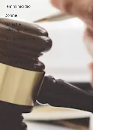
Femminicidio
Donne
Molestie
psicologiche
Recupero crediti
Diritto civile
Tutela del
consumatore