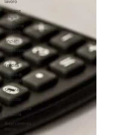
lavoro
Persone
Fragili
Categorie
Protette
Anziani
Successione
Gestione
Eredità
Diritto di
Famiglia
Separazioni
Divorzio
Negoziazione
Assistita
Risarcimento
Danni