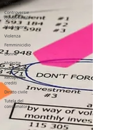
Molestie
Controversie
condominiali
Mediazione
Violenza
Femminicidio
Donne
Molestie
psicologiche
Recupero
crediti
Diritto civile
Tutela del
consumatore