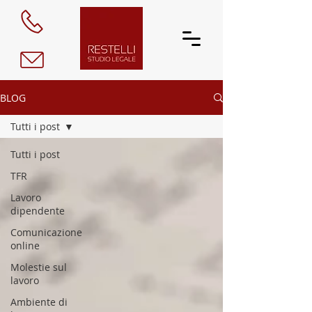
BLOG
Tutti i post
Tutti i post
TFR
Lavoro
dipendente
Comunicazione
online
Molestie sul
lavoro
Ambiente di