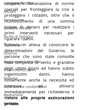
Categorie Protette
consentire l’emanazione di norme 
speciali per fronteggiare la crisi e 
Anziani
proteggere i cittadini, oltre che il 
Successione
riconoscimento di una somma 
iniziale di denaro per realizzare i 
Gestione Eredità
primi interventi necessari per 
Diritto di Famiglia
riparare i danni.
Tuttavia, in attesa di conoscere le 
Separazioni
determinazioni del Governo, le 
Divorzio
persone che sono state coinvolte 
Negoziazione Assistita
nella tempesta di vento e grandine 
degli ultimi giorni ed hanno subito 
Risarcimento Danni
ingentissimi danni, hanno 
Molestie
ovviamente anche la necessità ed 
interesse ad attivarsi 
Controversie condominiali
immediatamente per richiederne il
Mediazione
ristoro alle proprie assicurazioni 
Violenza
private
.