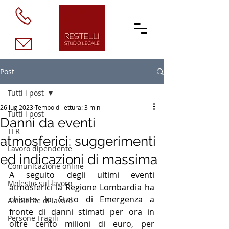
Post
Tutti i post
26 lug 2023
Tempo di lettura: 3 min
Tutti i post
Danni da eventi
TFR
atmosferici: suggerimenti
Lavoro dipendente
ed indicazioni di massima
Comunicazione online
A seguito degli ultimi eventi 
Molestie sul lavoro
atmosferici la Regione Lombardia ha 
chiesto lo Stato di Emergenza a 
Ambiente di lavoro
fronte di danni stimati per ora in 
Persone Fragili
oltre cento milioni di euro, per 