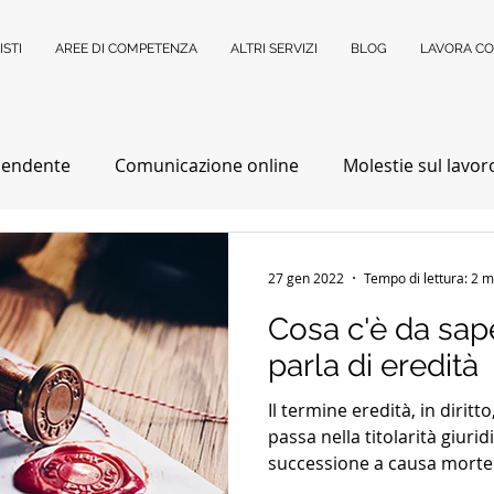
ISTI
AREE DI COMPETENZA
ALTRI SERVIZI
BLOG
LAVORA CO
pendente
Comunicazione online
Molestie sul lavor
ne Fragili
Categorie Protette
Anziani
Success
27 gen 2022
Tempo di lettura: 2 m
Cosa c'è da sap
di Famiglia
Separazioni
Divorzio
Negoziazione 
parla di eredità
Il termine eredità, in diritt
stie
Controversie condominiali
Mediazione
V
passa nella titolarità giuri
successione a causa morte