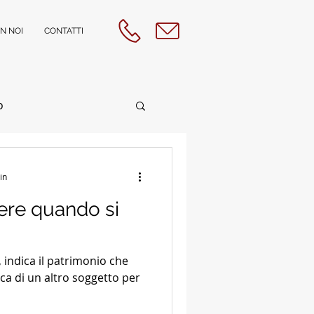
N NOI
CONTATTI
o
ione
in
ere quando si
Assistita
o, indica il patrimonio che
iolenza
dica di un altro soggetto per