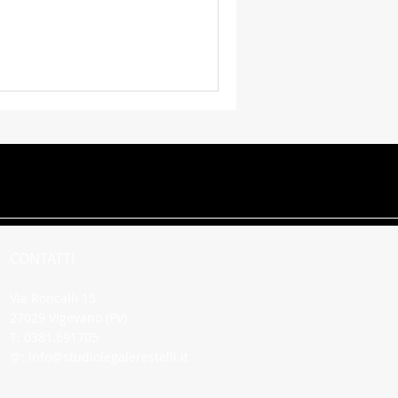
ile
CONTATTI
Via Roncalli 15
27029 Vigevano (PV)
T: 0381.691705
@:
info@studiolegalerestelli.it