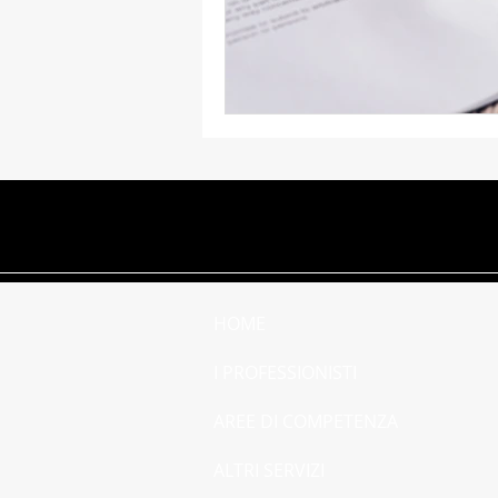
Femminicidio
Donne
Tutela del consumatore
HOME
I PROFESSIONISTI
AREE DI COMPETENZA
ALTRI SERVIZI