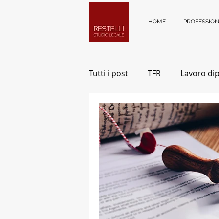
HOME
I PROFESSION
Tutti i post
TFR
Lavoro di
Ambiente di lavoro
Perso
Gestione Eredità
Diritto 
Risarcimento Danni
Mole