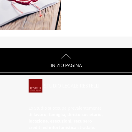
Molestie psicologiche
Recupero crediti
Diritto civ
INIZIO PAGINA
STUDIO LEGALE RESTELLI
Lo Studio si occupa prevalentemente
di
lavoro, famiglia, diritto societario,
locazione, esecuzioni, recupero
crediti ed infortunistica stradale.